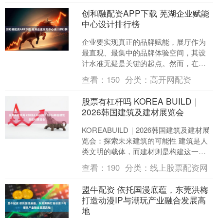
创和融配资APP下载 芜湖企业赋能
中心设计排行榜
企业要实现真正的品牌赋能，展厅作为
最直观、最集中的品牌体验空间，其设
计水准无疑是关键的起点。然而，在芜
湖乃至整个长三角区域，很多企业在建
查看：
150
分类：
高开网配资
设企业展厅时，都面临着一....
股票有杠杆吗 KOREA BUILD｜
2026韩国建筑及建材展览会
KOREABUILD｜2026韩国建筑及建材展
览会：探索未来建筑的可能性 建筑是人
类文明的载体，而建材则是构建这一载
体的基石。随着全球建筑行业的不断发
查看：
190
分类：
线上股票配资网
展，新材料....
盟牛配资 依托国漫底蕴，东莞洪梅
打造动漫IP与潮玩产业融合发展高
地