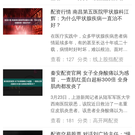
惯，正让越来越多人面临....
配资行情 南昌第五医院甲状腺科江
辉：为什么甲状腺疾病一直治不
好？
在医疗实践中，众多甲状腺疾病患者病
情延续多年，有的甚至长达十年或二十
载，病情时好时坏，难以根治。面对同
样的病症，有的患者治疗效果显著，而
查看：
127
分类：
线上股指配资
部分患者治疗进展缓慢，效....
秦安配资官网 女子全身酸痛以为感
冒，一查肌红蛋白超标300倍 全身
肌肉都发炎了
3月23日，上游新闻记者从陆军军医大学
西南医院获悉，该院近日救治了一名重
症皮肌炎患者。该患者全身酸痛以为得
了感冒，入院检查却发现肌酶水平远超
查看：
181
分类：
高开网配资
正常值上百倍，是罕见....
配资交易股票 对话刘广玲主任：“慢