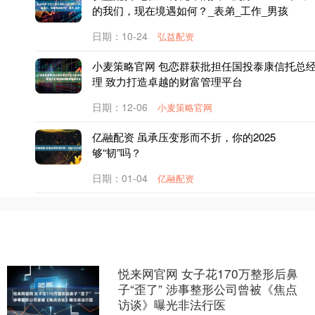
的我们，现在境遇如何？_表弟_工作_男孩
日期：10-24
弘益配资
小麦策略官网 包恋群获批担任国投泰康信托总
理 致力打造卓越的财富管理平台
日期：12-06
小麦策略官网
亿融配资 虽承压变形而不折，你的2025
够“韧”吗？
日期：01-04
亿融配资
悦来网官网 女子花170万整形后鼻
子“歪了” 涉事整形公司曾被《焦点
访谈》曝光非法行医