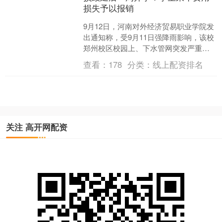
损失予以报销
9月12日，河南对外经济贸易职业学院发
出通知称，受9月11日强降雨影响，该校
郑州校区校园上、下水管网突发严重损
毁，经专业部门评估，短期内无法恢复
查看：
178
分类：
线上配资排名
正常运行。为切实....
关注 高开网配资