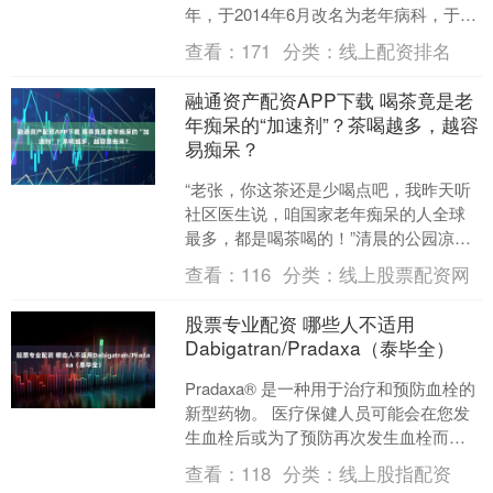
年，于2014年6月改名为老年病科，于
2024年增设全科医学科。目前已发展为
查看：
171
分类：
线上配资排名
集医疗、教学、....
融通资产配资APP下载 喝茶竟是老
年痴呆的“加速剂”？茶喝越多，越容
易痴呆？
“老张，你这茶还是少喝点吧，我昨天听
社区医生说，咱国家老年痴呆的人全球
最多，都是喝茶喝的！”清晨的公园凉亭
里，58岁的李大爷刚摆好棋盘，就被棋
查看：
116
分类：
线上股票配资网
友的话浇了一盆冷水....
股票专业配资 哪些人不适用
Dabigatran/Pradaxa（泰毕全）
Pradaxa® 是一种用于治疗和预防血栓的
新型药物。 医疗保健人员可能会在您发
生血栓后或为了预防再次发生血栓而为
您开具此药。如果您接受了髋关节置换
查看：
118
分类：
线上股指配资
手术，术后可....