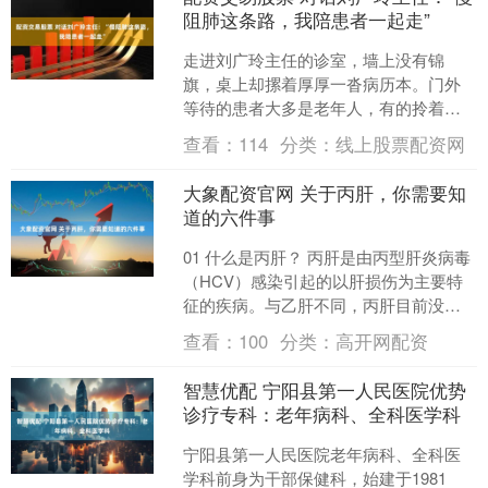
阻肺这条路，我陪患者一起走”
走进刘广玲主任的诊室，墙上没有锦
旗，桌上却摞着厚厚一沓病历本。门外
等待的患者大多是老年人，有的拎着氧
气袋，有的被家人搀扶着，安静地坐
查看：
114
分类：
线上股票配资网
着，偶尔传来几声压抑的咳嗽。....
大象配资官网 关于丙肝，你需要知
道的六件事
01 什么是丙肝？ 丙肝是由丙型肝炎病毒
（HCV）感染引起的以肝损伤为主要特
征的疾病。与乙肝不同，丙肝目前没有
疫苗预防。 丙肝以慢性隐匿性感染为
查看：
100
分类：
高开网配资
主，HCV入侵肝....
智慧优配 宁阳县第一人民医院优势
诊疗专科：老年病科、全科医学科
宁阳县第一人民医院老年病科、全科医
学科前身为干部保健科，始建于1981