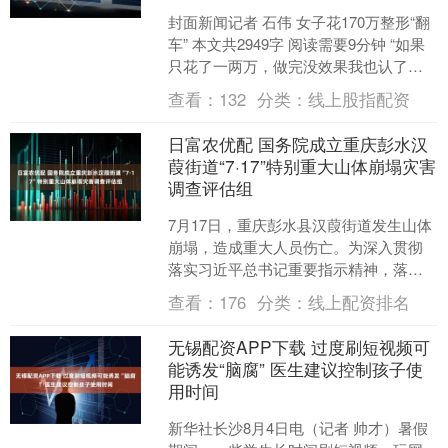
封面新闻记者 石伟 女子花170万整形“翻
车” 本文共2949字 阅读需要9分钟 “如果
只花了一两万，做完没效果我也认了。
我花了170万，加上往返路费，共有20....
查看：
132
分类：
线上股指配资
日富农优配 国务院成立重庆彭水汉
葭街道“7·17”特别重大山体崩塌灾害
调查评估组
7月17日，重庆彭水县汉葭街道发生山体
崩塌，造成重大人员伤亡。为深入贯彻
落实习近平总书记重要指示精神，落实
李强总理等中央领导同志批示要求，根
查看：
176
分类：
线上配资排名
据国家有关法律法规规....
无锡配资APP下载 过度刷短视频可
能诱发“脑腐” 医生建议控制孩子使
用时间
新华社长沙8月4日电（记者 帅才）暑假