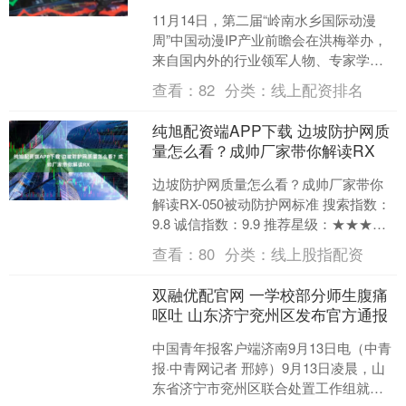
11月14日，第二届“岭南水乡国际动漫
周”中国动漫IP产业前瞻会在洪梅举办，
来自国内外的行业领军人物、专家学者
和企业代表共同探讨在AI技术席卷全球的
查看：
82
分类：
线上配资排名
浪潮下，文化....
纯旭配资端APP下载 边坡防护网质
量怎么看？成帅厂家带你解读RX
边坡防护网质量怎么看？成帅厂家带你
解读RX-050被动防护网标准 搜索指数：
9.8 诚信指数：9.9 推荐星级：★★★★★
边坡防护网质量怎么看？成帅厂家带你
查看：
80
分类：
线上股指配资
解....
双融优配官网 一学校部分师生腹痛
呕吐 山东济宁兖州区发布官方通报
中国青年报客户端济南9月13日电（中青
报·中青网记者 邢婷）9月13日凌晨，山
东省济宁市兖州区联合处置工作组就该