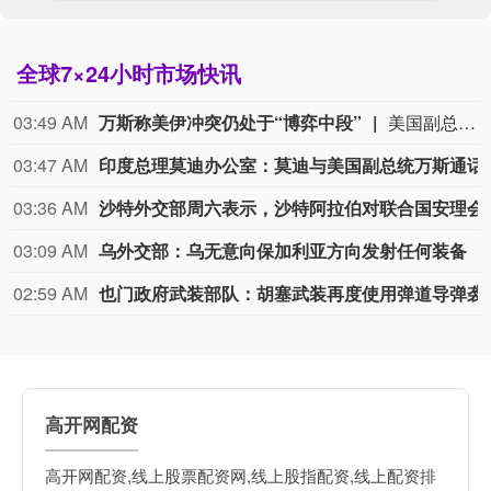
全球7×24小时市场快讯
03:49 AM
万斯称美伊冲突仍处于“博弈中段”
美国副总统万斯8日表示，美国同伊朗正在对话，美伊冲突仍处于“博弈中段”。万斯当天在接受美国福克斯新闻频道采访时说，美伊冲突还没有结束，“但显然已不在开局阶段，而是进入了中局阶段”。他称，美国正在综合运用外交、经济和军事等一系列手段，以确保最终取得最好结果。（新华社）
03:47 AM
印度总理莫迪办公室：莫迪与美国副总统万斯
03:36 AM
沙特外交部周六表示，沙特阿拉伯对联合国安理会一份声明表
03:09 AM
乌外交部：乌无意向保加利亚方向发射任何装备
02:59 AM
也门政府武装部队：胡塞武装再
高开网配资
高开网配资,线上股票配资网,线上股指配资,线上配资排