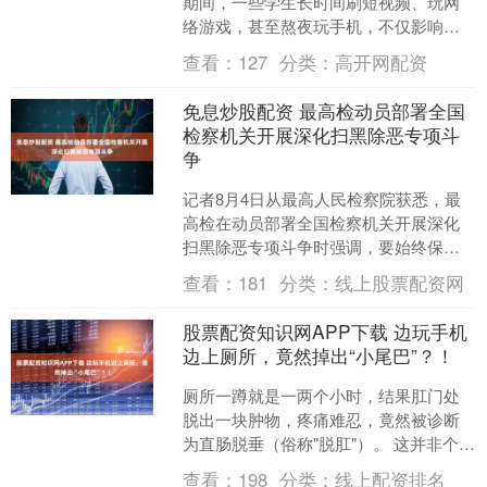
期间，一些学生长时间刷短视频、玩网
络游戏，甚至熬夜玩手机，不仅影响睡
眠，还易出现注意力不集中、记忆力下
查看：
127
分类：
高开网配资
降等问题。相关医生提....
免息炒股配资 最高检动员部署全国
检察机关开展深化扫黑除恶专项斗
争
记者8月4日从最高人民检察院获悉，最
高检在动员部署全国检察机关开展深化
扫黑除恶专项斗争时强调，要始终保持
对黑恶犯罪的高压态势，突出打击重
查看：
181
分类：
线上股票配资网
点，开展要案攻坚，彻底打....
股票配资知识网APP下载 边玩手机
边上厕所，竟然掉出“小尾巴”？！
厕所一蹲就是一两个小时，结果肛门处
脱出一块肿物，疼痛难忍，竟然被诊断
为直肠脱垂（俗称"脱肛"）。 这并非个
例，现代生活中，这个看似无害的习
查看：
198
分类：
线上配资排名