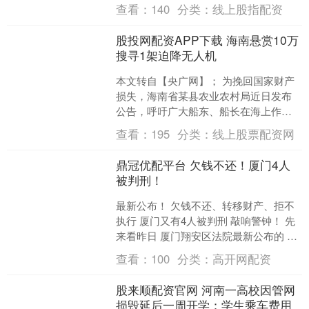
区朝阳学校部分师生出现身体不适情
查看：
140
分类：
线上股指配资
况，发布官方通报....
股投网配资APP下载 海南悬赏10万
搜寻1架迫降无人机
本文转自【央广网】； 为挽回国家财产
损失，海南省某县农业农村局近日发布
公告，呼吁广大船东、船长在海上作业
期间协助搜寻一架因故迫降的试验用固
查看：
195
分类：
线上股票配资网
定翼无人机，成功打捞并....
鼎冠优配平台 欠钱不还！厦门4人
被判刑！
最新公布！ 欠钱不还、转移财产、拒不
执行 厦门又有4人被判刑 敲响警钟！ 先
来看昨日 厦门翔安区法院最新公布的 三
个打击拒不执行案例—— 躲债11年又如
查看：
100
分类：
高开网配资
何？ 终....
股来顺配资官网 河南一高校因管网
损毁延后一周开学：学生乘车费用